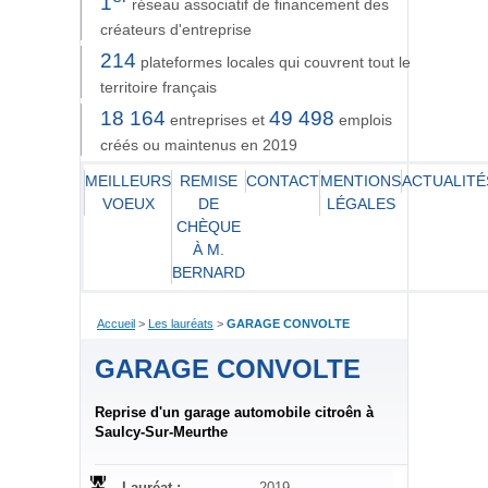
1
réseau associatif de financement des
créateurs d'entreprise
214
plateformes locales qui couvrent tout le
territoire français
18 164
49 498
entreprises et
emplois
créés ou maintenus en 2019
MEILLEURS
REMISE
CONTACT
MENTIONS
ACTUALITÉ
VOEUX
DE
LÉGALES
CHÈQUE
À M.
BERNARD
Accueil
>
Les lauréats
>
GARAGE CONVOLTE
GARAGE CONVOLTE
Reprise d'un garage automobile citroên à
Saulcy-Sur-Meurthe
Lauréat :
2019