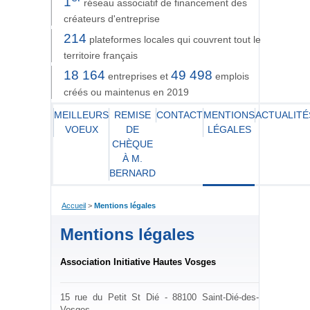
1
réseau associatif de financement des
créateurs d'entreprise
214
plateformes locales qui couvrent tout le
territoire français
18 164
49 498
entreprises et
emplois
créés ou maintenus en 2019
MEILLEURS
REMISE
CONTACT
MENTIONS
ACTUALITÉ
VOEUX
DE
LÉGALES
CHÈQUE
À M.
BERNARD
Accueil
>
Mentions légales
Mentions légales
Association Initiative Hautes Vosges
15 rue du Petit St Dié - 88100 Saint-Dié-des-