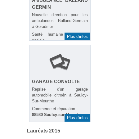
AMBULANCE BALLAND
GERMIN
Nouvelle direction pour les
ambulances Balland-Germain
à Geradmer
Santé humaine et action
Plus d'infos
sociale
88400 Gérardmer
GARAGE CONVOLTE
Reprise d'un garage
automobile citroên à Saulcy-
Sur-Meurthe
Commerce et réparation
88580 Saulcy-sur-Meurthe
Plus d'infos
Lauréats 2015