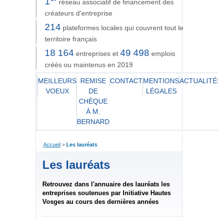
1
réseau associatif de financement des
créateurs d'entreprise
214
plateformes locales qui couvrent tout le
territoire français
18 164
49 498
entreprises et
emplois
créés ou maintenus en 2019
MEILLEURS
REMISE
CONTACT
MENTIONS
ACTUALITÉ
VOEUX
DE
LÉGALES
CHÈQUE
À M.
BERNARD
Accueil
>
Les lauréats
Les lauréats
Retrouvez dans l'annuaire des lauréats les
entreprises soutenues par Initiative Hautes
Vosges au cours des dernières années